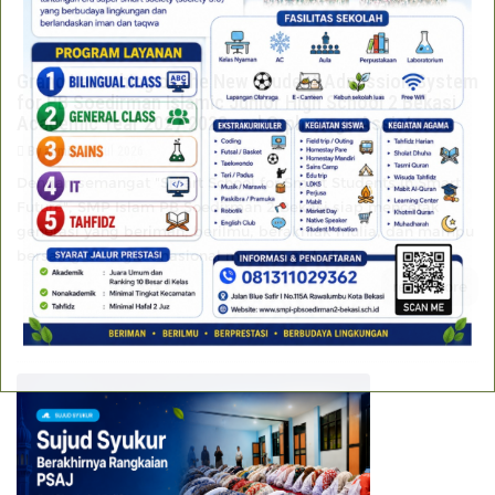
Grand Launching of the New Student Admission System
for PB Soedirman Islamic Junior High School 2 Bekasi
Academic Year 2027 2028 and Orphanage Assistance
By admin
18 Jul 2026
Dengan semangat "Smart School for Smart Students in Smart
Future", SMP Islam PB Soedirman 2 Bekasi siap mencetak
generasi yang beriman, berilmu, berakhlak mulia, dan mampu
bersaing di tingkat nasional maupun global.
read more