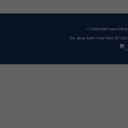
© 2026 SMP Islam PB Soe
Jln. Blue Safir 1 No 115A RT 