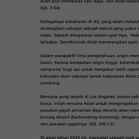
Allah pun membalas tipu daya. Dan Allah sebai
(QS. 3:54).
Dahsyatnya kebakaran di AS, yang telah melu
dinalogikan sebagai sebuah kebun yang subur 
ludes. Seperti ditegaskan dalam ayat-Nya, “Ke
terbakar. Demikianlah Allah menerangkan ayat-ay
Dalam perspektif ilmu pengetahuan, angin mem
hutan. Karena kecepatan angin tinggi, kelemba
sempurna’ bagi api untuk menyebar lebih cepat
kekuatan alam sebagai tanda kebesaran Allah d
sombong.
Bencana yang terjadi di Los Angeles, bukan se
biasa. Inilah rencana Allah untuk mengingatkan 
pasukan gajah pimpinan Raja Abraha akan me
burung Ababil (berbondong-bondong), dengan
dan pasukan gajahnya. (QS. 105:1-5).
Di awal tahun 2025 ini, mencatat sebuah ironi 