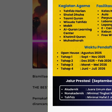
Bismillaah,
THE BEST PLANNER
Pernakah Antum mengalamai kegagalan dalam h
dirancang rapi, tapi tidak berjalan sesuai renca