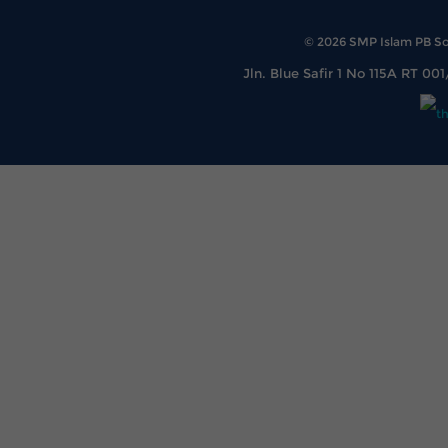
© 2026 SMP Islam PB Soe
Jln. Blue Safir 1 No 115A RT 