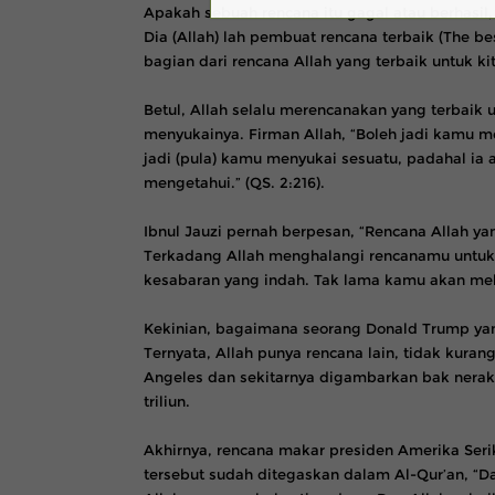
Apakah sebuah rencana itu gagal atau berhasi
Dia (Allah) lah pembuat rencana terbaik (The be
bagian dari rencana Allah yang terbaik untuk kit
Betul, Allah selalu merencanakan yang terbai
menyukainya. Firman Allah, “Boleh jadi kamu m
jadi (pula) kamu menyukai sesuatu, padahal ia
mengetahui.” (QS. 2:216).
Ibnul Jauzi pernah berpesan, “Rencana Allah y
Terkadang Allah menghalangi rencanamu untuk
kesabaran yang indah. Tak lama kamu akan me
Kekinian, bagaimana seorang Donald Trump ya
Ternyata, Allah punya rencana lain, tidak kura
Angeles dan sekitarnya digambarkan bak neraka 
triliun.
Akhirnya, rencana makar presiden Amerika Serik
tersebut sudah ditegaskan dalam Al-Qur’an, “D