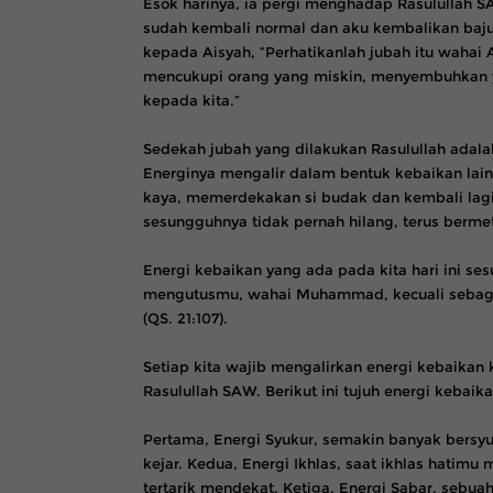
Esok harinya, ia pergi menghadap Rasulullah 
sudah kembali normal dan aku kembalikan baju
kepada Aisyah, “Perhatikanlah jubah itu wahai A
mencukupi orang yang miskin, menyembuhkan 
kepada kita.”
Sedekah jubah yang dilakukan Rasulullah adala
Energinya mengalir dalam bentuk kebaikan lai
kaya, memerdekakan si budak dan kembali lagi 
sesungguhnya tidak pernah hilang, terus berme
Energi kebaikan yang ada pada kita hari ini se
mengutusmu, wahai Muhammad, kecuali sebaga
(QS. 21:107).
Setiap kita wajib mengalirkan energi kebaikan
Rasulullah SAW. Berikut ini tujuh energi kebaik
Pertama, Energi Syukur, semakin banyak bersyu
kejar. Kedua, Energi Ikhlas, saat ikhlas hatim
tertarik mendekat. Ketiga, Energi Sabar, sebua