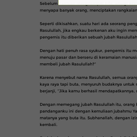
Sebelum kembali menghampiri kita, energi keb
menyapa banyak orang, menciptakan rangkaian r
Seperti dikisahkan, suatu hari ada seorang pe
Rasulullah, jika engkau berkenan aku ingin me
pengemis itu diberikan sebuah jubah Rasulullah
Dengan hati penuh rasa syukur, pengemis itu 
menuju pasar dan berseru di keramaian manusia
membeli jubah Rasulullah?”
Karena menyebut nama Rasulullah, semua orang 
kaya raya tapi buta, menyuruh budaknya untuk 
berjanji, “Jika kamu berhasil mendapatkanny
Dengan memegang jubah Rasulullah itu, orang b
pandanganku ini dengan kemuliaan jubahmu Ya 
matanya yang buta itu. Subhanallah, dengan izi
kembali.