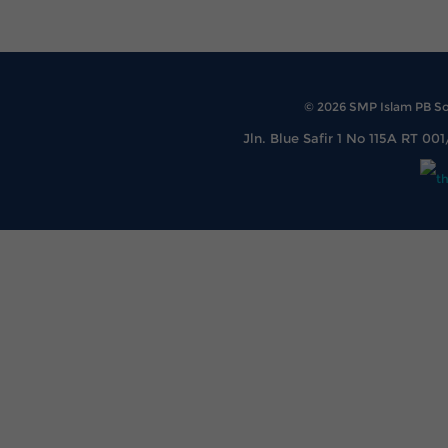
© 2026 SMP Islam PB Soe
Jln. Blue Safir 1 No 115A RT 