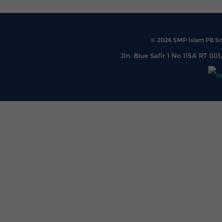
© 2026 SMP Islam PB Soe
Jln. Blue Safir 1 No 115A RT 